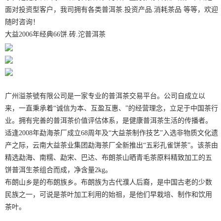
面对投资型客户，我司拥有各类普洱茶.投资产品.消耗茶品 等等，欢迎
随时咨询！
大益2006年经典66饼.砖.沱普洱茶
广州
溢茶號
有限公司是一家专业的普洱茶交易平台。公司自成立以
来，一直秉承着“诚信为本、互盈互惠、”的经营理念，立足于中国茶行
业。拥有完善的普洱茶价值评估体系，是健康普洱茶生活的传播者。
适逢2008年勐海茶厂成立68周年及“大益茶制作技艺”入选非物质文化遗
产之际，云南大益茶业集团勐海茶厂全新推出“五彩孔雀饼茶”。该茶由
精选勐海、南糯、勐宋、巴达、布朗茶山晒青毛茶原料精致加工的五
饼普洱生茶组合而成，净含量2kg。
布朗山乡是的布朗族乡。布朗族为古代濮人后裔，是中国古老的少数
民族之一，可说是茶叶加工利用的始祖，是他们早栽培、制作和饮用
茶叶。