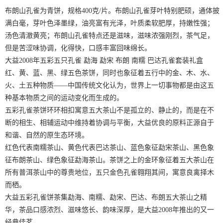
布朗山孔雀为青饼，规格400克/片。布朗山孔雀芽叶特别肥硕，通体披
满白毫，芽叶色泽墨绿，油亮富有光泽，叶质柔软肥厚，持嫩性强；
汤色清澈黄亮；布朗山孔雀特点还是滋味，滋味浓强刚烈，茶气足，
但是苦涩味协调，化得快，口感丰富回味绵长。
大益2008年五彩五只孔雀 勐海 勐宋 布朗 南糯 巴达孔雀套装礼盒
红、黄、蓝、黑、绿五色茶饼，同时也象征着五行中的金、木、水、
火、土五种物质——中国传统文化认为，世界上一切事物都是由这五
种基本物质之间的运动变化而生成的。
五彩孔雀茶饼环环相扣寓意五大茶山不是孤立的、静止的，而是在不
断的相生、相辅运动中维持着协调与平衡，大益优良的原料正源自于
和谐、自然的原生态环境。
红色代表南糯茶山、黄色代表巴达茶山、蓝色象征勐宋茶山、黑色象
征布朗茶山、绿色象征勐海茶山。茶饼之上的金环象征着五大茶山在
所有普洱茶山中的尊贵地位，五只金色孔雀翱翔其间，寓意良禽择木
而栖。
大益五彩孔雀饼茶集勐海、南糯、勐宋、巴达、布朗五大茶山之精
华，茶品口感浓烈、滋味悠长、韵味深厚，是大益2008年推出的又一
经典佳茗。