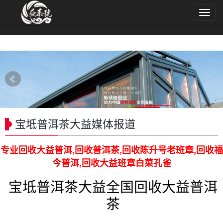
导
航
菜
单
宝坻普洱茶大益媒体报道
专业回收大益普洱,回收普洱茶,回收陈升号老班章,回收福
今普洱,回收大益班章白菜孔雀
宝坻普洱茶大益全国回收大益普洱
茶