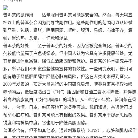
普洱茶的副作用 适量服用普洱茶可能是安全的。然而，每天喝五
杯以上的普洱茶会因为而导致副作用。这些副作用的范围可以从轻微
到严重，包括，紧张，睡眠问题，呕吐，腹泻，易怒，心律不齐，震
颤，胃灼热，头晕，，惊厥和混乱
普洱茶的好处 至于普洱茶的好处，因为它被完全氧化，普洱茶的
剂较低含量高于白色或绿茶，但中国人认为它具有许多健康益处，尤
其是促进体重减轻，降低血清胆固醇和保护。普洱茶的科学研究并不
多，所以我们不知道这些健康宣称的有效性。一些研究表明，普洱可
能有助于降低胆固醇并降低心脏病风险，但这在人类尚未得到证实。
2009年发表的一项对大鼠进行的中国研究显示，喂养普洱茶提取物喂
养动物后，低密度脂蛋白（“坏”）胆固醇和甘油三酯水平降低，并伴随
着高密度脂蛋白（“好”胆固醇）的增加。从20世纪70年始，普洱茶在香
港，，台湾，日本，韩国等地开始炙手可热。我们知道，茶通常可以
预防心脏病和。普洱茶可能具有相似的效果。普洱茶用于提高思维敏
锐度和精神集中度。它也用于降低高胆固醇。
普洱茶含有，但不如其他茶。通过刺激系统（CNS），心脏和肌肉起作