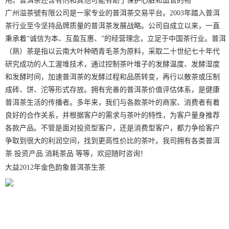
用。普洱茶还含有剂和其他可能有助于保护心脏和血管的物
广州
溢茶號
有限公司是一家专业的普洱茶交易平台。2003年踏入普洱
茶行业至今坚持品牌质量的普洱茶发展战略。公司自成立以来，一直
秉承着“诚信为本、互盈互惠、”的经营理念，立足于中国茶行业。普洱
（熟）茶是指以云南大叶种晒青毛茶为原料，采取二十世纪七十年代
研究成功的人工渥堆技术，通过控制茶叶堆子的发酵温度、发酵湿度
和发酵时间，加速普洱茶的发酵过程和品质转变，再行以散茶或压制
成砖、饼、沱等形式存放。拥有完善的普洱茶价值评估体系，是健康
普洱茶生活的传播者。多年来，我们与各款茶叶的商家、消费者有着
良好的合作关系，并根据客户的需求与茶叶的特性，为客户量身推荐
各款产品。不管是面对投资型客户，还是消费型客户，都力争给客户
争取到很大的利润空间，找到更高性价比的茶叶。我司拥有各类普洱
茶.投资产品.消耗茶品 等等，欢迎随时咨询！
大益2012年金色韵象普洱茶生茶