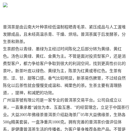
普洱茶是由云南大叶种茶经低温制程晒青毛茶、紧压成品与人工渥堆
发酵成品，且未经高温杀青、干燥、烘培。普洱茶属于后发酵茶，分
生茶和熟茶。
生茶颜色以青绿、墨绿为主经过时间陈化之后部分转为黄绿、黄红
色。汤色以黄绿、黄红、金黄为主。不管是面对投资型客户，还是消
费型客户，都力争给客户争取到很大的利润空间，找到更高性价比的
茶叶。新茶叶底以绿色、黄绿为主，陈茶为红黄或枣红色。生茶有
苦、涩、甘、甜等口感，香气比较明显，新茶易伤脾胃，不过经自然
陈化以后茶性就会慢慢变成温和、褐栗色的茶。生茶主要有清理肠
道，，提神，和减肥的功效。
广州溢茶號有限公司是一家专业的普洱茶交易平台。公司自成立以
来，一直秉承着“诚信为本、互盈互惠、”的经营理念，立足于中国茶行
业。大益2005年佛缘茶普洱茶介绍勐海茶厂05年大益佛缘茶，生熟各
500g精美套装，一盒净重共1000克。拥有完善的普洱茶价值评估体
系，是健康普洱茶生活的传播者。为客户量身推荐各款产品。不管是