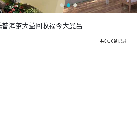
坻普洱茶大益回收福今大曼吕
共
0
页
0
条记录