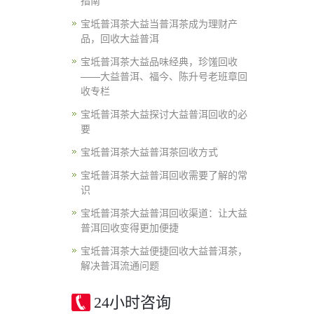
指南
宝坻普洱茶大益当普洱茶成为理财产
品，回收大益普洱
宝坻普洱茶大益品味经典，珍馐回收
——大益普洱、福今、陈升号老班章回
收专栏
宝坻普洱茶大益探讨大益普洱回收的必
要
宝坻普洱茶大益普洱茶回收方式
宝坻普洱茶大益普洱回收需要了解的常
识
宝坻普洱茶大益普洱回收渠道：让大益
普洱回收变得更加便捷
宝坻普洱茶大益便捷回收大益普洱茶，
解决普洱流通问题
24小时咨询