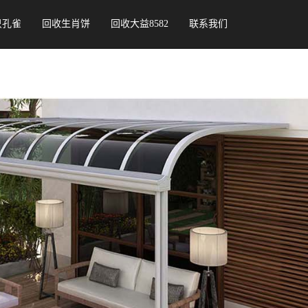
只孔雀
回收生肖饼
回收大益8582
联系我们