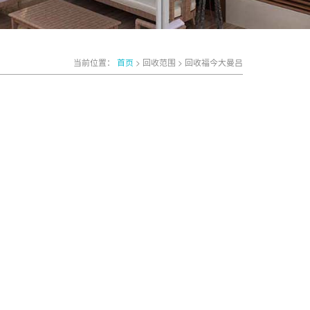
当前位置：
首页
> 回收范围 > 回收福今大曼吕